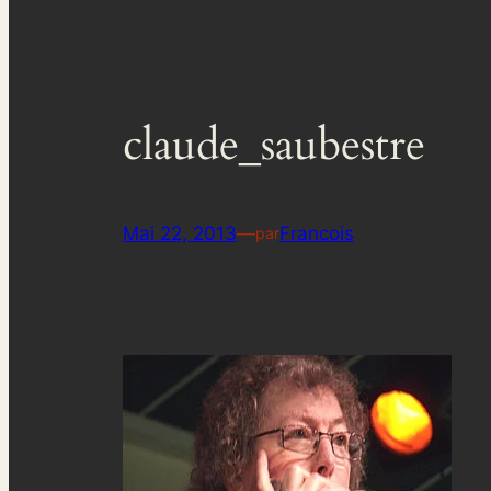
claude_saubestre
Mai 22, 2013
—
Francois
par