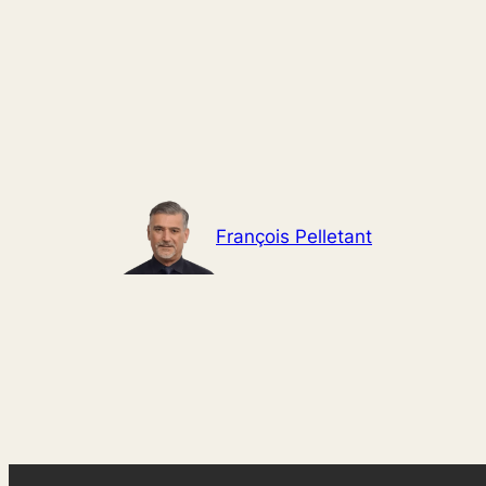
Aller
au
contenu
François Pelletant