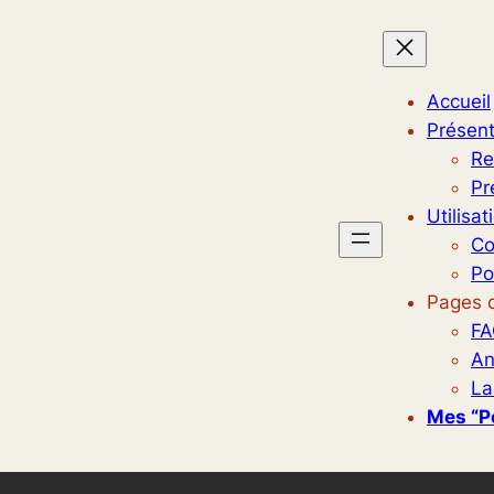
Accueil
Présent
Re
Pr
Utilisat
Co
Po
Pages d
FA
An
La
Mes “p