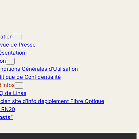
ation
vue de Presse
ésentation
ion
nditions Générales d’Utilisation
litique de Confidentialité
’infos
Q de Linas
cien site d’info déploiement Fibre Optique
 RN20
osts”