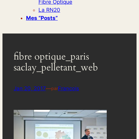
Fibre Optique
La RN20
Mes “posts”
fibre optique_paris
saclay_pelletant_web
Jan 20, 2017
—
Francois
par