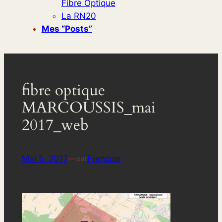
Fibre Optique
La RN20
Mes “posts”
fibre optique
MARCOUSSIS_mai
2017_web
Mai 5, 2017
—
Francois
par