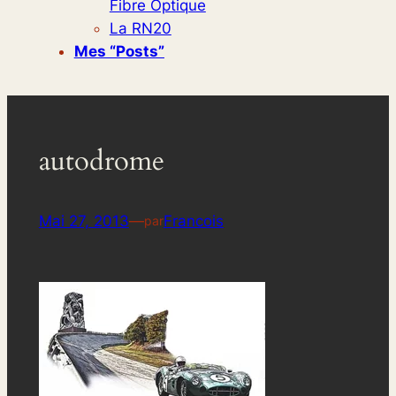
Fibre Optique
La RN20
Mes “posts”
autodrome
Mai 27, 2013
—
Francois
par