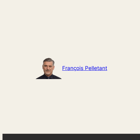
Aller
au
contenu
François Pelletant