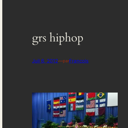
grs hiphop
Juil 6, 2012
—
Francois
par