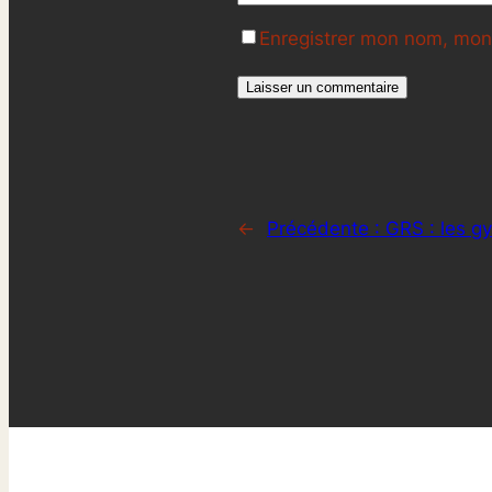
Enregistrer mon nom, mon 
←
Précédente :
GRS : les g