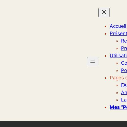
Accueil
Présent
Re
Pr
Utilisat
Co
Po
Pages d
FA
An
La
Mes “p