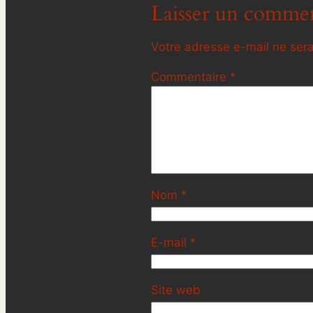
Laisser un commen
Votre adresse e-mail ne sera
Commentaire
*
Nom
*
E-mail
*
Site web