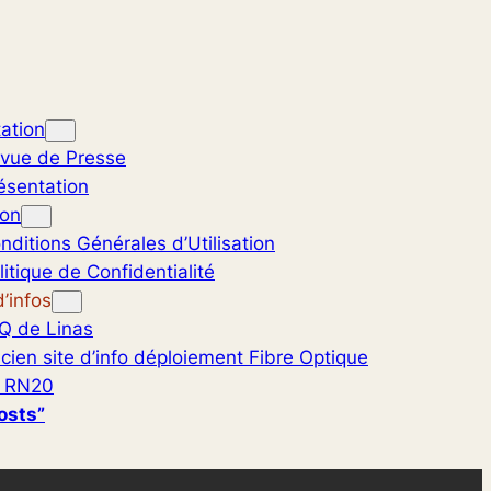
ation
vue de Presse
ésentation
ion
nditions Générales d’Utilisation
litique de Confidentialité
’infos
Q de Linas
cien site d’info déploiement Fibre Optique
 RN20
osts”