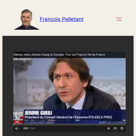
Aller
au
François Pelletant
contenu