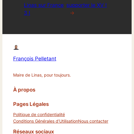
Linas sur France
supporter le XV !
3 !
→
François Pelletant
Maire de Linas, pour toujours.
À propos
Pages Légales
Politique de confidentialité
Conditions Générales d’Utilisation
Nous contacter
Réseaux sociaux