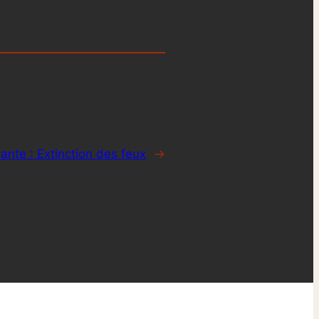
vante :
Extinction des feux
→