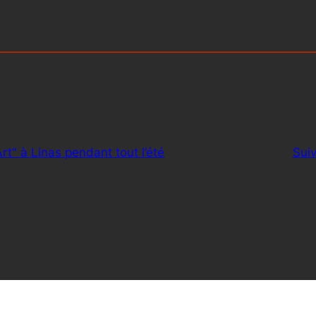
t" à Linas pendant tout l’été
Sui