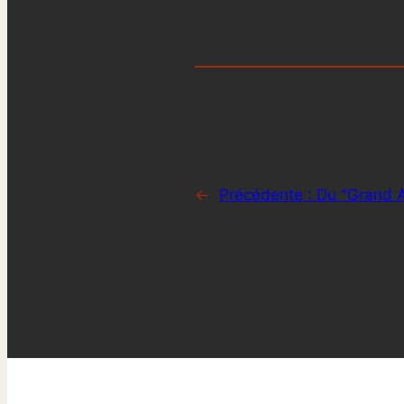
←
Précédente :
Du "Grand Ar