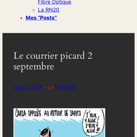
Fibre Optique
La RN20
Mes “posts”
Le courrier picard 2
septembre
Sep 5, 2014
—
Francois
par