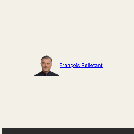
Aller
au
contenu
François Pelletant