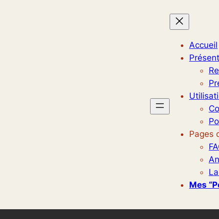
Accueil
Présent
Re
Pr
Utilisat
Co
Po
Pages d
FA
An
La
Mes “p