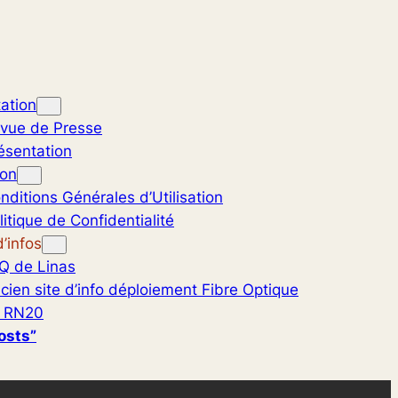
ation
vue de Presse
ésentation
ion
nditions Générales d’Utilisation
litique de Confidentialité
’infos
Q de Linas
cien site d’info déploiement Fibre Optique
 RN20
osts”