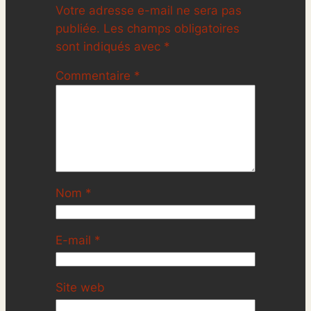
Votre adresse e-mail ne sera pas
publiée.
Les champs obligatoires
sont indiqués avec
*
Commentaire
*
Nom
*
E-mail
*
Site web