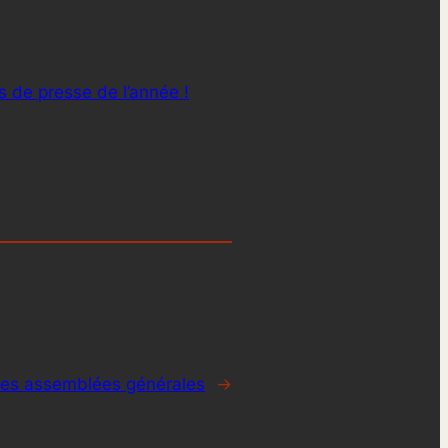
s de presse de l’année !
des assemblées générales
→