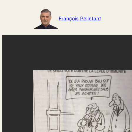
Aller
au
François Pelletant
contenu