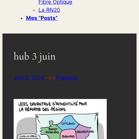
Fibre Optique
La RN20
Mes “posts”
hub 3 juin
Juin 6, 2014
—
Francois
par