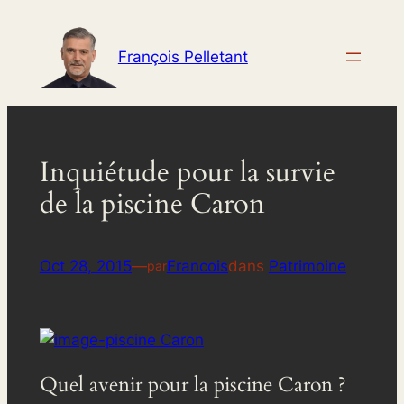
Aller
au
François Pelletant
contenu
Inquiétude pour la survie
de la piscine Caron
Oct 28, 2015
—
Francois
dans
Patrimoine
par
Quel avenir pour la piscine Caron ?