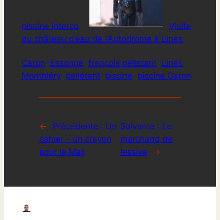
piscine interco
Visite
du château d’eau de l’Autodrome à Linas
Caron
Essonne
françois pelletant
Linas
Monthléry
pelletant
piscine
piscine Caron
←
Précédente :
Un
Suivante :
Le
cahier – un crayon
marchand de
pour le Mali
lessive
→