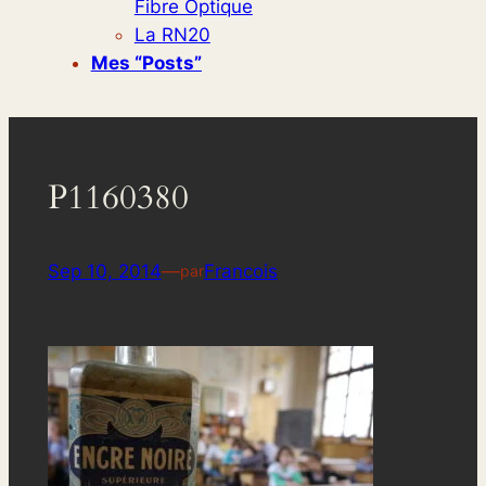
Fibre Optique
La RN20
Mes “posts”
P1160380
Sep 10, 2014
—
Francois
par