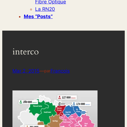
Fibre Optique
La RN20
Mes “posts”
interco
Mar 2, 2015
—
Francois
par