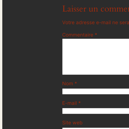
Laisser un commen
Votre adresse e-mail ne sera
Commentaire
*
Nom
*
E-mail
*
Site web