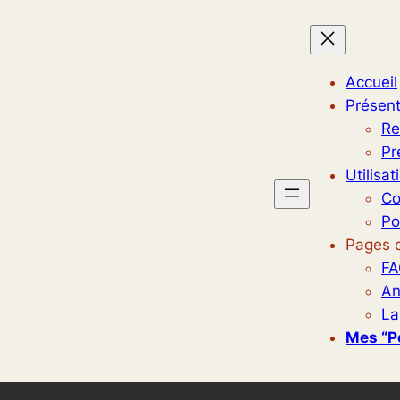
Accueil
Présent
Re
Pr
Utilisat
Co
Po
Pages d
FA
An
La
Mes “p