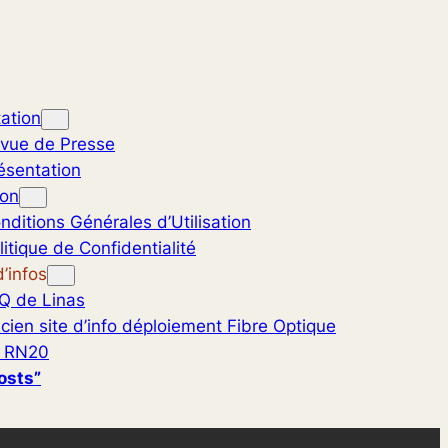
ation
vue de Presse
ésentation
ion
nditions Générales d’Utilisation
litique de Confidentialité
’infos
Q de Linas
cien site d’info déploiement Fibre Optique
 RN20
osts”