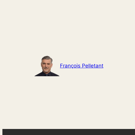
Aller
au
contenu
François Pelletant