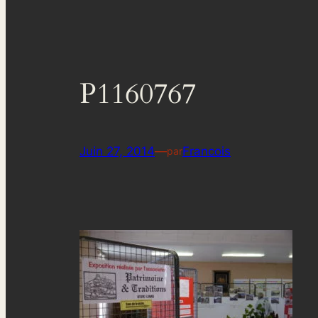
P1160767
Juin 27, 2014
—
Francois
par