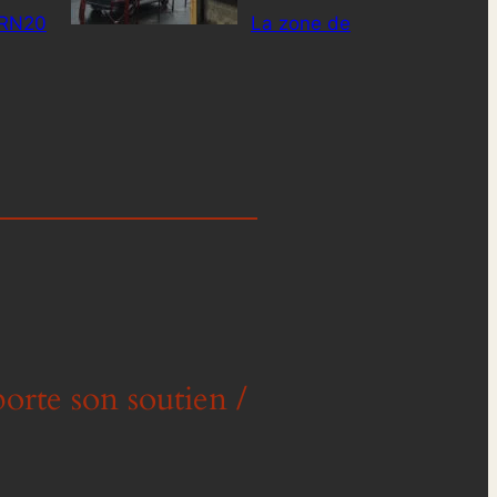
 RN20
La zone de
orte son soutien /