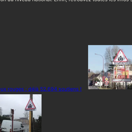
ux rouges : déjà 52.694 soutiens !