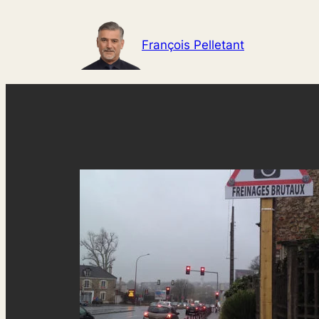
Aller
au
François Pelletant
contenu