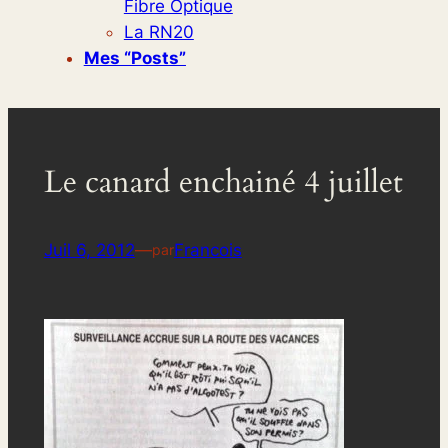
Fibre Optique
La RN20
Mes “posts”
Le canard enchainé 4 juillet
Juil 6, 2012
—
Francois
par