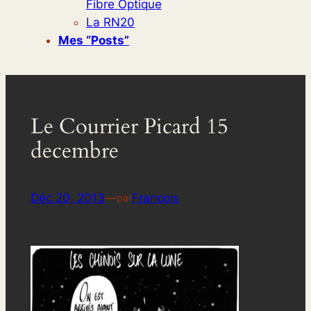
Fibre Optique
La RN20
Mes “posts”
Le Courrier Picard 15
decembre
Déc 20, 2013
—
Francois
par