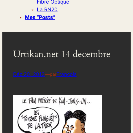
Fibre Optique
La RN20
Mes “posts”
Urtikan.net 14 decembre
Déc 20, 2013
—
Francois
par