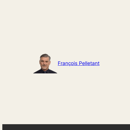
Aller
au
contenu
François Pelletant