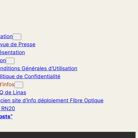
ation
vue de Presse
ésentation
ion
nditions Générales d’Utilisation
litique de Confidentialité
’infos
Q de Linas
cien site d’info déploiement Fibre Optique
 RN20
osts”