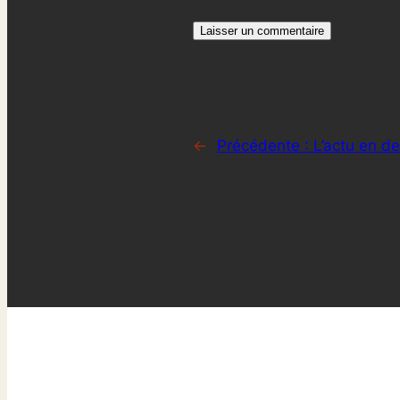
←
Précédente :
L’actu en de