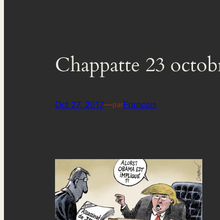
Chappatte 23 octob
Oct 27, 2017
—
Francois
par