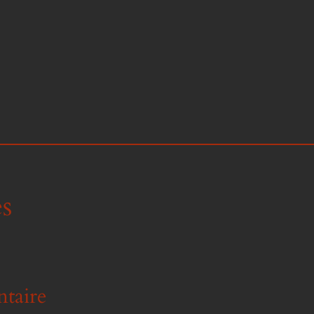
s
taire