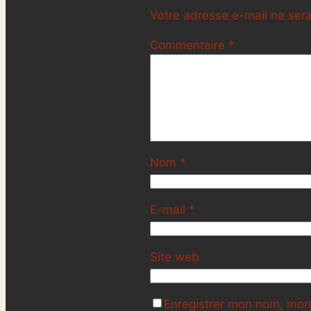
Votre adresse e-mail ne sera
Commentaire
*
Nom
*
E-mail
*
Site web
Enregistrer mon nom, mon 