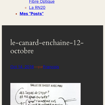
Fibre Optique
La RN20
Mes “posts”
le-canard-enchaine-12-
octobre
Oct 14, 2016
—
Francois
par