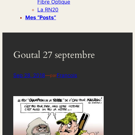
Fibre Optique
La RN20
Mes “posts”
Goutal 27 septembre
Sep 28, 2018
—
Francois
par