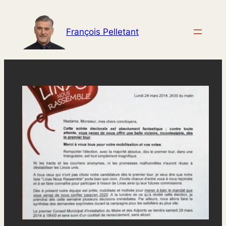
Aller
au
François Pelletant
contenu