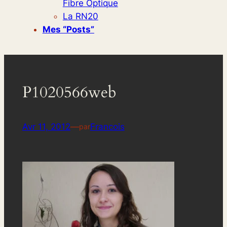
Fibre Optique
La RN20
Mes “posts”
P1020566web
Avr 11, 2012
—
Francois
par