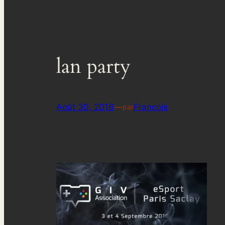
lan party
Août 30, 2016
—
Francois
par