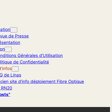
ation
vue de Presse
ésentation
ion
nditions Générales d’Utilisation
litique de Confidentialité
’infos
Q de Linas
cien site d’info déploiement Fibre Optique
 RN20
osts”