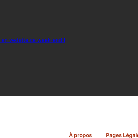
” en vedette ce week-end !
À propos
Pages Légal