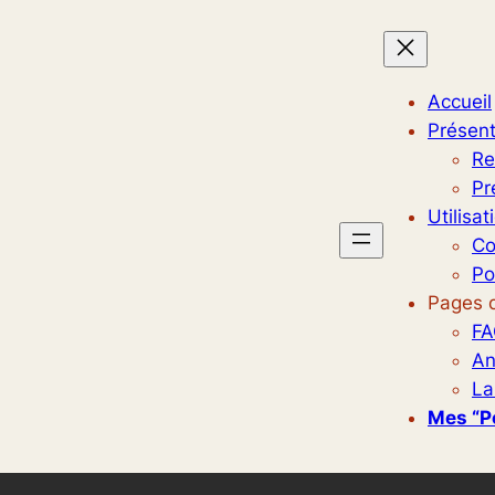
Accueil
Présent
Re
Pr
Utilisat
Co
Po
Pages d
FA
An
La
Mes “p