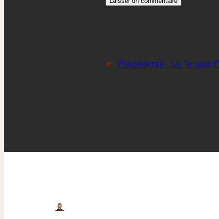
←
Précédente :
Le “e-sport