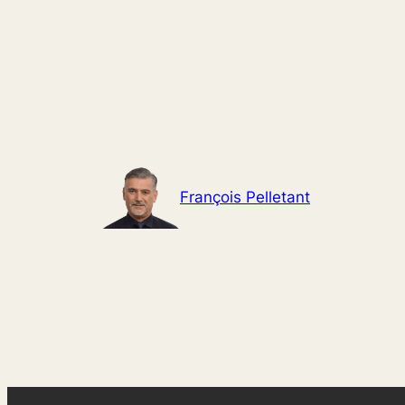
Aller
au
contenu
François Pelletant