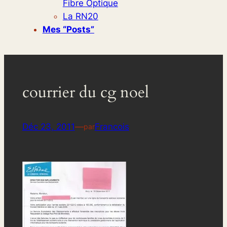
Fibre Optique
La RN20
Mes “posts”
courrier du cg noel
Déc 23, 2011
—
Francois
par