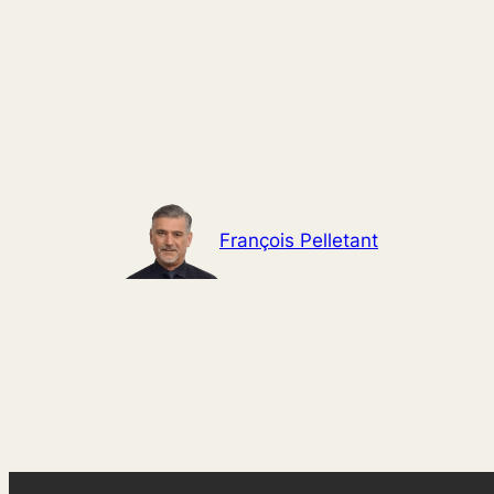
Aller
au
contenu
François Pelletant