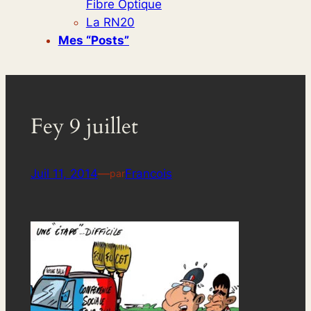
Fibre Optique
La RN20
Mes “posts”
Fey 9 juillet
Juil 11, 2014
—
Francois
par