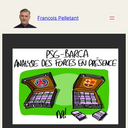
Aller
au
François Pelletant
contenu