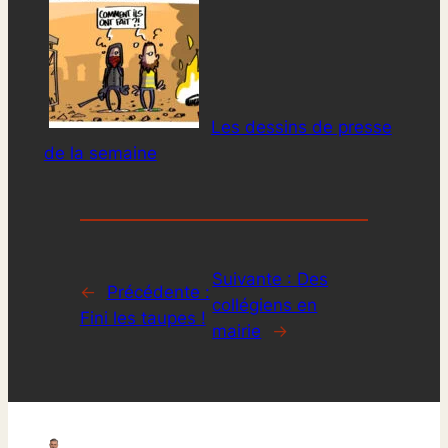
Les dessins de presse
de la semaine
Suivante :
Des
←
Précédente :
collégiens en
Fini les taupes !
mairie
→