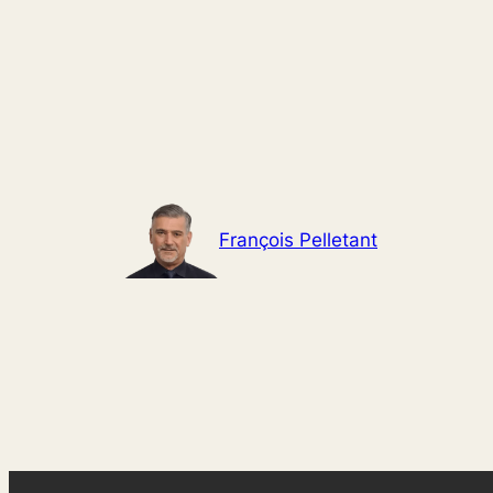
Aller
au
contenu
François Pelletant