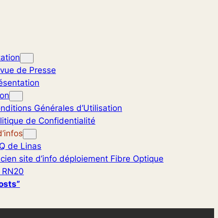
ation
vue de Presse
ésentation
ion
nditions Générales d’Utilisation
litique de Confidentialité
’infos
Q de Linas
cien site d’info déploiement Fibre Optique
 RN20
osts”