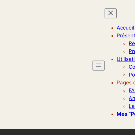
Accueil
Présent
Re
Pr
Utilisat
Co
Po
Pages d
FA
An
La
Mes “p