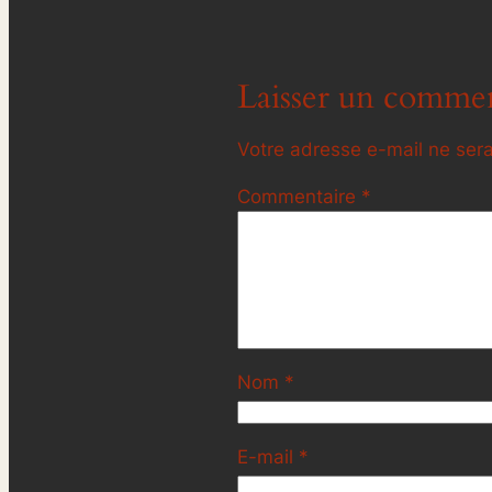
Laisser un commen
Votre adresse e-mail ne sera
Commentaire
*
Nom
*
E-mail
*