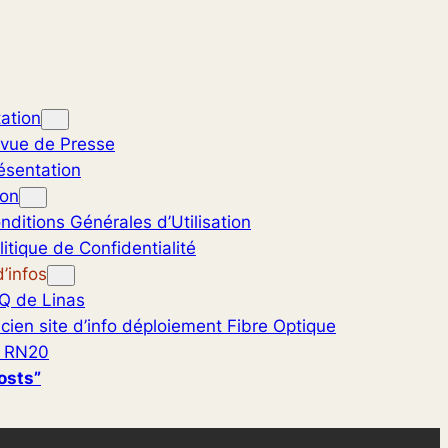
ation
vue de Presse
ésentation
ion
nditions Générales d’Utilisation
litique de Confidentialité
’infos
Q de Linas
cien site d’info déploiement Fibre Optique
 RN20
osts”