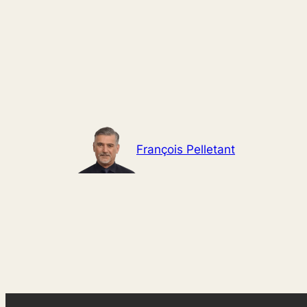
Aller
au
contenu
François Pelletant