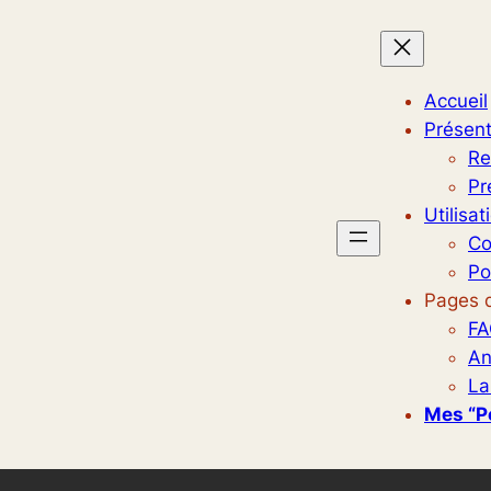
Accueil
Présent
Re
Pr
Utilisat
Co
Po
Pages d
FA
An
La
Mes “p