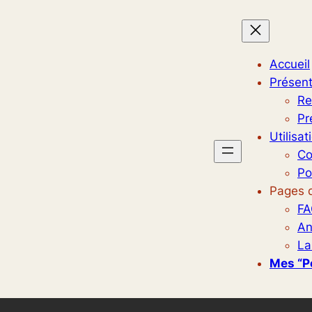
Accueil
Présent
Re
Pr
Utilisat
Co
Po
Pages d
FA
An
La
Mes “p