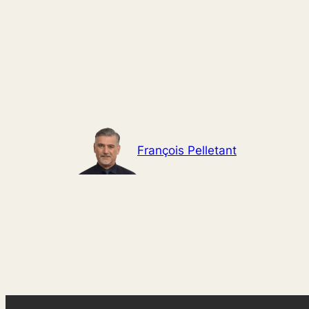
Aller
au
contenu
François Pelletant