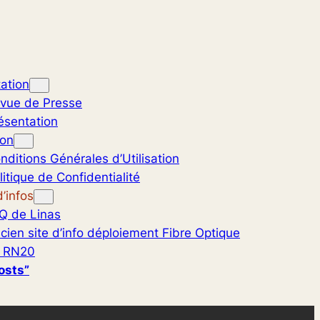
ation
vue de Presse
ésentation
ion
nditions Générales d’Utilisation
litique de Confidentialité
’infos
Q de Linas
cien site d’info déploiement Fibre Optique
 RN20
osts”