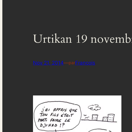
Urtikan 19 novemb
Nov 21, 2014
—
Francois
par