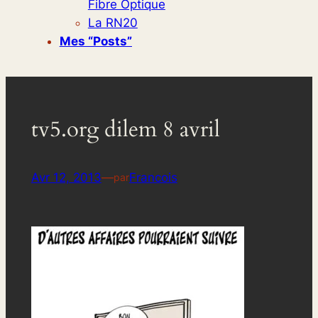
Fibre Optique
La RN20
Mes “posts”
tv5.org dilem 8 avril
Avr 12, 2013
—
Francois
par