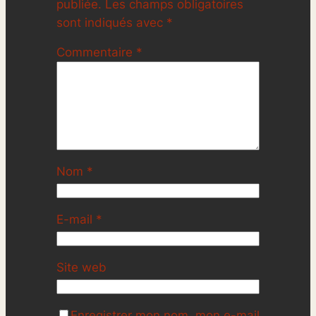
publiée.
Les champs obligatoires
sont indiqués avec
*
Commentaire
*
Nom
*
E-mail
*
Site web
Enregistrer mon nom, mon e-mail