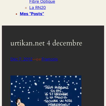
Fibre Optique
La RN20
Mes “posts”
urtikan.net 4 decembre
Déc 7, 2012
—
Francois
par