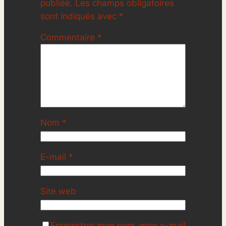
publiée.
Les champs obligatoires
sont indiqués avec
*
Commentaire
*
Nom
*
E-mail
*
Site web
Enregistrer mon nom, mon e-mail