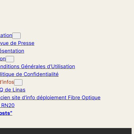
ation
vue de Presse
ésentation
ion
nditions Générales d’Utilisation
litique de Confidentialité
’infos
Q de Linas
cien site d’info déploiement Fibre Optique
 RN20
osts”