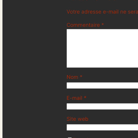
Votre adresse e-mail ne sera
Commentaire
*
Nom
*
E-mail
*
Site web