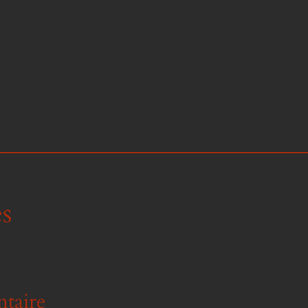
s
taire