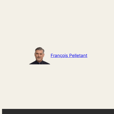
Aller
au
contenu
François Pelletant