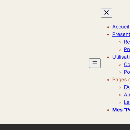
Accueil
Présent
Re
Pr
Utilisat
Co
Po
Pages d
FA
An
La
Mes “p