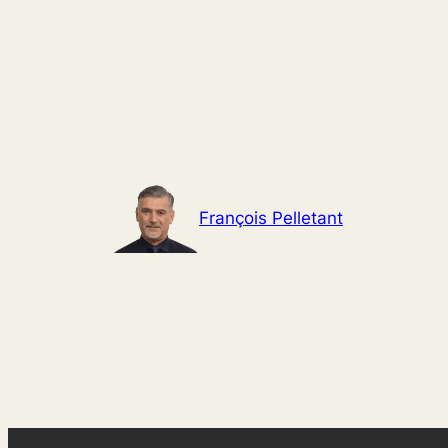
Aller
au
contenu
François Pelletant