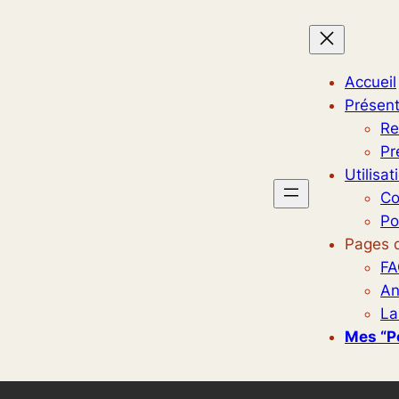
Accueil
Présent
Re
Pr
Utilisat
Co
Po
Pages d
FA
An
La
Mes “p