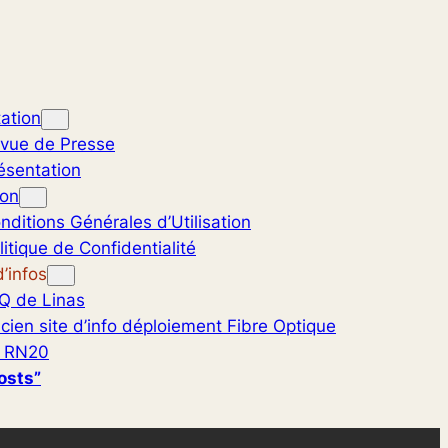
ation
vue de Presse
ésentation
ion
nditions Générales d’Utilisation
litique de Confidentialité
’infos
Q de Linas
cien site d’info déploiement Fibre Optique
 RN20
osts”