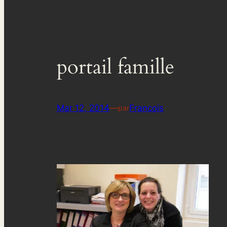
portail famille
Mar 12, 2014
—
Francois
par