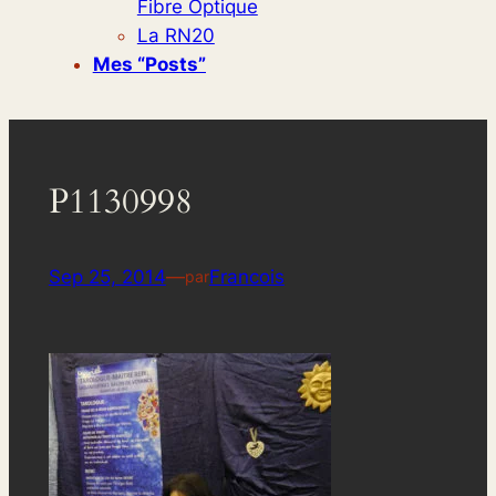
Fibre Optique
La RN20
Mes “posts”
P1130998
Sep 25, 2014
—
Francois
par