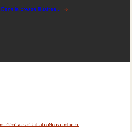
:
Dans la presse illustrée…
→
ons Générales d’Utilisation
Nous contacter