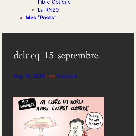
Fibre Optique
La RN20
Mes “posts”
delucq-15-septembre
Sep 16, 2016
—
Francois
par