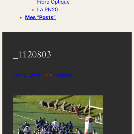
Fibre Optique
La RN20
Mes “posts”
_1120803
Fév 2, 2015
—
Francois
par