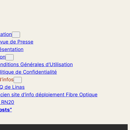
ation
vue de Presse
ésentation
ion
nditions Générales d’Utilisation
litique de Confidentialité
’infos
Q de Linas
cien site d’info déploiement Fibre Optique
 RN20
osts”