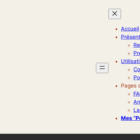
Accueil
Présent
Re
Pr
Utilisat
Co
Po
Pages d
FA
An
La
Mes “p