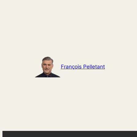
Aller
au
contenu
François Pelletant