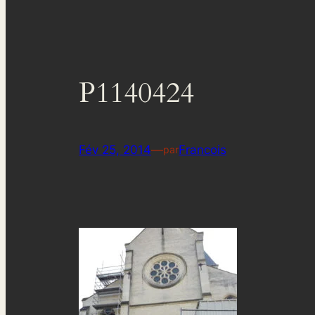
P1140424
Fév 25, 2014
—
Francois
par