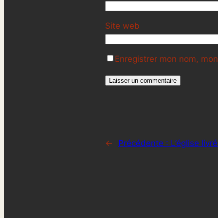
Site web
Enregistrer mon nom, mon 
←
Précédente :
L’église liv