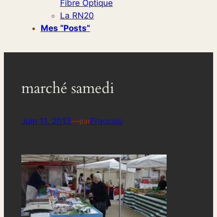
Fibre Optique
La RN20
Mes “posts”
marché samedi
Juin 11, 2013
—
Francois
par