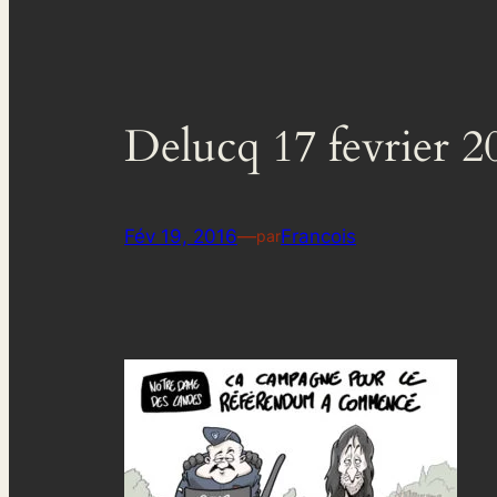
Delucq 17 fevrier 2
Fév 19, 2016
—
Francois
par