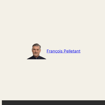
Aller
au
contenu
François Pelletant