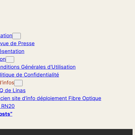
ation
vue de Presse
ésentation
ion
nditions Générales d’Utilisation
litique de Confidentialité
’infos
Q de Linas
cien site d’info déploiement Fibre Optique
 RN20
osts”