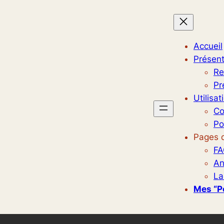
Accueil
Présent
Re
Pr
Utilisat
Co
Po
Pages d
FA
An
La
Mes “p