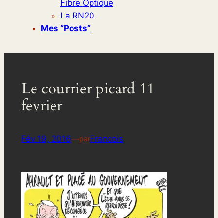
Fibre Optique
La RN20
Mes “posts”
Le courrier picard 11
fevrier
Fév 19, 2016
—
Francois
par