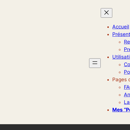
Accueil
Présent
Re
Pr
Utilisat
Co
Po
Pages d
FA
An
La
Mes “p