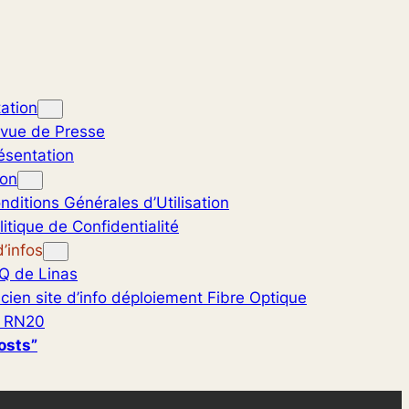
ation
vue de Presse
ésentation
ion
nditions Générales d’Utilisation
litique de Confidentialité
’infos
Q de Linas
cien site d’info déploiement Fibre Optique
 RN20
osts”