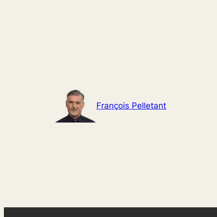
Aller
au
contenu
François Pelletant