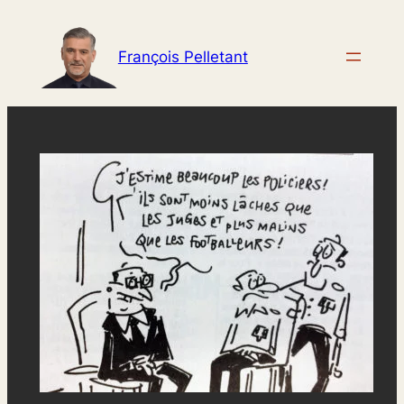
Aller
au
François Pelletant
contenu