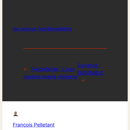
de presse hebdomadaire
Suivante :
←
Précédente :
Linas
ENSEMBLE
devient mairie vigilante
→
François Pelletant