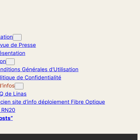
ation
vue de Presse
ésentation
ion
nditions Générales d’Utilisation
litique de Confidentialité
’infos
Q de Linas
cien site d’info déploiement Fibre Optique
 RN20
osts”