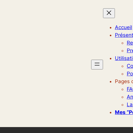
Accueil
Présent
Re
Pr
Utilisat
Co
Po
Pages d
FA
An
La
Mes “p