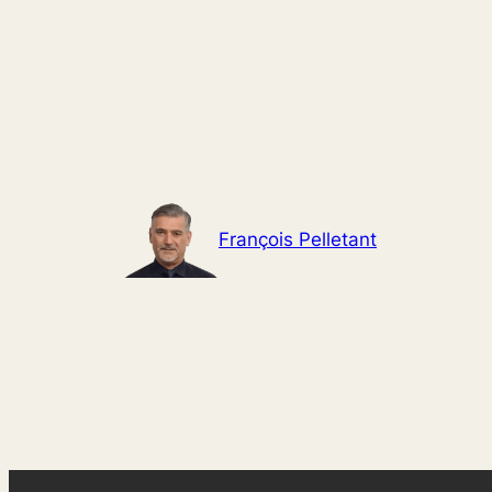
Aller
au
contenu
François Pelletant