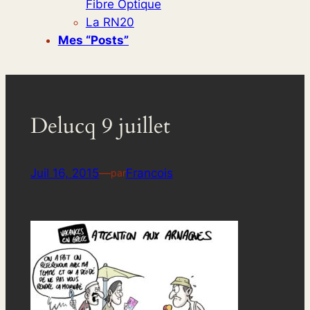
Fibre Optique
La RN20
Mes “posts”
Delucq 9 juillet
Juil 16, 2015
—
Francois
par