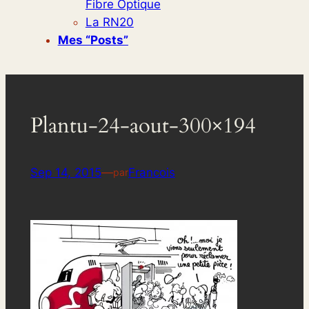
Fibre Optique
La RN20
Mes “posts”
Plantu-24-aout-300×194
Sep 14, 2015
—
Francois
par